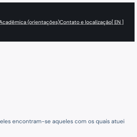
 Acadêmica (orientações)
Contato e localização
[ EN ]
 eles encontram-se aqueles com os quais atuei