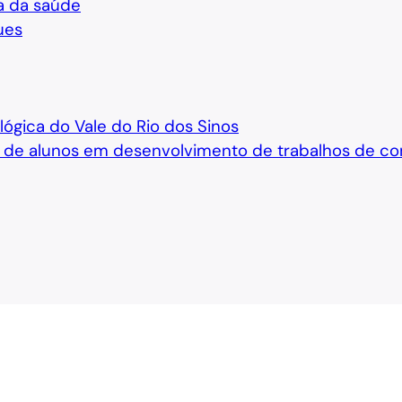
a da saúde
ues
ógica do Vale do Rio dos Sinos
e alunos em desenvolvimento de trabalhos de co