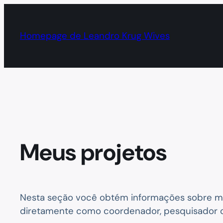
Pular
para
Homepage de Leandro Krug Wives
o
conteúdo
Meus projetos
Nesta seção você obtém informações sobre meu
diretamente como coordenador, pesquisador 