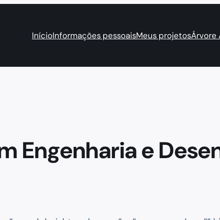
Início
Informações pessoais
Meus projetos
Árvore
em Engenharia e Dese