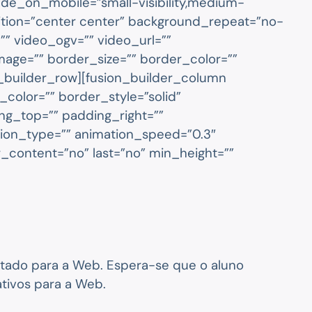
de_on_mobile=”small-visibility,medium-
osition=”center center” background_repeat=”no-
” video_ogv=”” video_url=””
mage=”” border_size=”” border_color=””
n_builder_row][fusion_builder_column
_color=”” border_style=”solid”
ng_top=”” padding_right=””
tion_type=”” animation_speed=”0.3″
ter_content=”no” last=”no” min_height=””
ltado para a Web. Espera-se que o aluno
ativos para a Web.