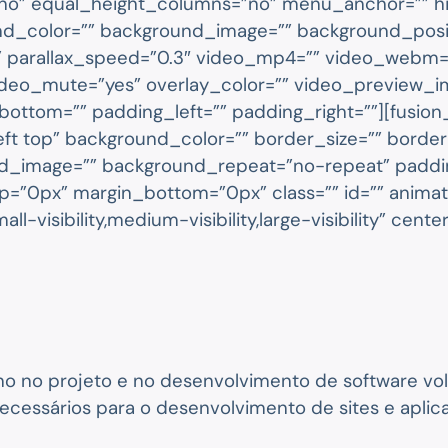
no” equal_height_columns=”no” menu_anchor=”” hi
ackground_color=”” background_image=”” background_p
” parallax_speed=”0.3″ video_mp4=”” video_webm=”
ideo_mute=”yes” overlay_color=”” video_preview_i
bottom=”” padding_left=”” padding_right=””][fusio
eft top” background_color=”” border_size=”” border
und_image=”” background_repeat=”no-repeat” paddi
p=”0px” margin_bottom=”0px” class=”” id=”” anima
l-visibility,medium-visibility,large-visibility” cen
uno no projeto e no desenvolvimento de software vo
ecessários para o desenvolvimento de sites e aplic