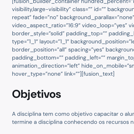
[fusion_builder_container hundred_percent=”
visibility,large-visibility” class=”” id=”” b
repeat” fade=”no” background_parallax=”none
video_aspect_ratio=”16:9″ video_loop=”yes” v
border_style=”solid” padding_top=”” padding_
type=”1_1″ layout=”1_1″ background_position=”l
border_position=”all” spacing=”yes” backgro
padding_bottom=”” padding_left=”” margin_to
animation_direction=”left” hide_on_mobile=”smal
hover_type=”none” link=””][fusion_text]
Objetivos
A disciplina tem como objetivo capacitar o al
termine a disciplina conhecendo os recursos n